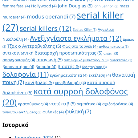
John Douglas
(5)
femme fatal
(4)
Hollywood
(4)
mass
John Lennon
(3)
serial killer
modus operandi
(7)
murderer
(4)
(27)
serial killers
(12)
Αγγελική
Zodiac Killer
(3)
Ανεξιχνίαστα εγκλήματα
(12)
Νικολούλη
(4)
Δράκος
Τζακ ο Αντεροβγάλτης
(5)
Φως στο τούνελ
(4)
(3)
ανθρωποκτονία
(3)
αντικοινωνική διαταραχή προσωπικότητας
(5)
απάτη
(3)
απαγωγή
(5)
απαγχονισμός
(4)
αστυνομικό μυθιστόρημα
(3)
αυτοκτονία
(3)
βιαστής
(5)
βασανιστήρια
(4)
βιασμός
(4)
δηλητηρίαση
(3)
δολοφονία
(11)
θανατική
εγκληματικότητα
(4)
εκτέλεση
(4)
ποινή
(7)
κανίβαλος
(5)
κατά συρροή
κανιβαλισμός
(4)
κατά συρροή δολοφόνος
δολοφόνοι
(5)
(20)
ντετέκτιβ
(5)
κρατούμενος
(4)
ρεμπέτικο
(4)
σχιζοφρένεια
(4)
φυλακή
(7)
φυλακές
(4)
τόπος του εγκλήματος
(3)
Ιστορικό
Ιανουάριος 2024
(1)