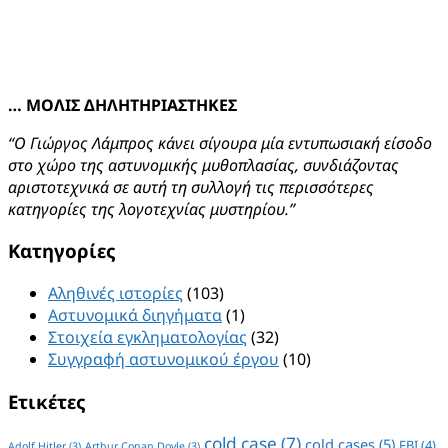
… ΜΟΛΙΣ ΔΗΛΗΤΗΡΙΑΣΤΗΚΕΣ
“Ο Γιώργος Λάμπρος κάνει σίγουρα μία εντυπωσιακή είσοδο
στο χώρο της αστυνομικής μυθοπλασίας, συνδιάζοντας
αριστοτεχνικά σε αυτή τη συλλογή τις περισσότερες
κατηγορίες της λογοτεχνίας μυστηρίου.”
Kατηγορίες
Αληθινές ιστορίες
(103)
Αστυνομικά διηγήματα
(1)
Στοιχεία εγκληματολογίας
(32)
Συγγραφή αστυνομικού έργου
(10)
Ετικέτες
cold case
(7)
cold cases
(5)
FBI
(4)
Adolf Hitler
(3)
Arthur Conan Doyle
(3)