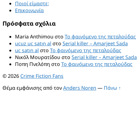
Ποιοί είμαστε;
Επικοινωνία
Πρόσφατα σχόλια
Maria Anthimou
στο
Το φαινόμενο της πεταλούδας
ucuz uc satın al
στο
Serial killer – Amarjeet Sada
uc satın al
στο
Το φαινόμενο της πεταλούδας
Νικόλ Μουρατίδου
στο
Serial killer – Amarjeet Sada
Ποπη Πνελόπη
στο
Το φαινόμενο της πεταλούδας
© 2026
Crime Fiction Fans
Θέμα εμφάνισης από τον
Anders Noren
—
Πάνω ↑