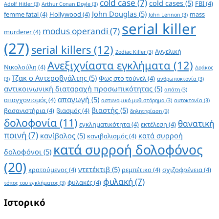
cold case
(7)
cold cases
(5)
FBI
(4)
Adolf Hitler
(3)
Arthur Conan Doyle
(3)
John Douglas
(5)
femme fatal
(4)
Hollywood
(4)
mass
John Lennon
(3)
serial killer
modus operandi
(7)
murderer
(4)
(27)
serial killers
(12)
Αγγελική
Zodiac Killer
(3)
Ανεξιχνίαστα εγκλήματα
(12)
Νικολούλη
(4)
Δράκος
Τζακ ο Αντεροβγάλτης
(5)
Φως στο τούνελ
(4)
(3)
ανθρωποκτονία
(3)
αντικοινωνική διαταραχή προσωπικότητας
(5)
απάτη
(3)
απαγωγή
(5)
απαγχονισμός
(4)
αστυνομικό μυθιστόρημα
(3)
αυτοκτονία
(3)
βιαστής
(5)
βασανιστήρια
(4)
βιασμός
(4)
δηλητηρίαση
(3)
δολοφονία
(11)
θανατική
εγκληματικότητα
(4)
εκτέλεση
(4)
ποινή
(7)
κανίβαλος
(5)
κατά συρροή
κανιβαλισμός
(4)
κατά συρροή δολοφόνος
δολοφόνοι
(5)
(20)
ντετέκτιβ
(5)
κρατούμενος
(4)
ρεμπέτικο
(4)
σχιζοφρένεια
(4)
φυλακή
(7)
φυλακές
(4)
τόπος του εγκλήματος
(3)
Ιστορικό