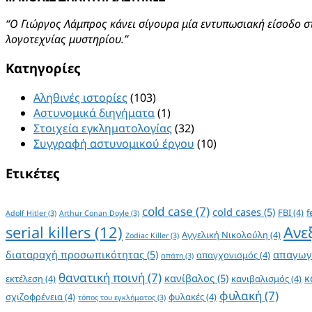
“Ο Γιώργος Λάμπρος κάνει σίγουρα μία εντυπωσιακή είσοδο σ
λογοτεχνίας μυστηρίου.”
Kατηγορίες
Αληθινές ιστορίες
(103)
Αστυνομικά διηγήματα
(1)
Στοιχεία εγκληματολογίας
(32)
Συγγραφή αστυνομικού έργου
(10)
Ετικέτες
cold case
(7)
cold cases
(5)
FBI
(4)
f
Adolf Hitler
(3)
Arthur Conan Doyle
(3)
serial killers
(12)
Ανε
Αγγελική Νικολούλη
(4)
Zodiac Killer
(3)
διαταραχή προσωπικότητας
(5)
απαγωγ
απαγχονισμός
(4)
απάτη
(3)
θανατική ποινή
(7)
κανίβαλος
(5)
κ
εκτέλεση
(4)
κανιβαλισμός
(4)
φυλακή
(7)
σχιζοφρένεια
(4)
φυλακές
(4)
τόπος του εγκλήματος
(3)