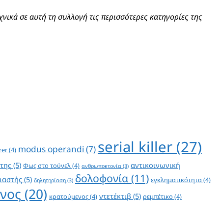
νικά σε αυτή τη συλλογή τις περισσότερες κατηγορίες της
serial killer
(27)
modus operandi
(7)
rer
(4)
της
(5)
αντικοινωνική
Φως στο τούνελ
(4)
ανθρωποκτονία
(3)
δολοφονία
(11)
ιαστής
(5)
εγκληματικότητα
(4)
δηλητηρίαση
(3)
νος
(20)
ντετέκτιβ
(5)
κρατούμενος
(4)
ρεμπέτικο
(4)