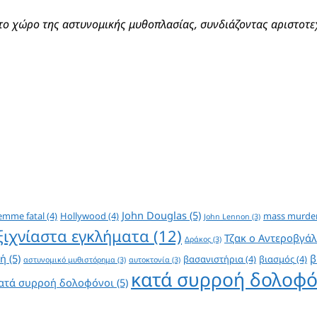
το χώρο της αστυνομικής μυθοπλασίας, συνδιάζοντας αριστοτεχ
John Douglas
(5)
emme fatal
(4)
Hollywood
(4)
mass murde
John Lennon
(3)
ξιχνίαστα εγκλήματα
(12)
Τζακ ο Αντεροβγάλ
Δράκος
(3)
ή
(5)
β
βασανιστήρια
(4)
βιασμός
(4)
αστυνομικό μυθιστόρημα
(3)
αυτοκτονία
(3)
κατά συρροή δολοφό
ατά συρροή δολοφόνοι
(5)