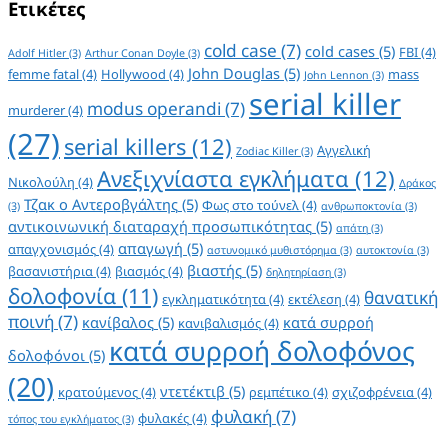
Ετικέτες
cold case
(7)
cold cases
(5)
FBI
(4)
Adolf Hitler
(3)
Arthur Conan Doyle
(3)
John Douglas
(5)
femme fatal
(4)
Hollywood
(4)
mass
John Lennon
(3)
serial killer
modus operandi
(7)
murderer
(4)
(27)
serial killers
(12)
Αγγελική
Zodiac Killer
(3)
Ανεξιχνίαστα εγκλήματα
(12)
Νικολούλη
(4)
Δράκος
Τζακ ο Αντεροβγάλτης
(5)
Φως στο τούνελ
(4)
(3)
ανθρωποκτονία
(3)
αντικοινωνική διαταραχή προσωπικότητας
(5)
απάτη
(3)
απαγωγή
(5)
απαγχονισμός
(4)
αστυνομικό μυθιστόρημα
(3)
αυτοκτονία
(3)
βιαστής
(5)
βασανιστήρια
(4)
βιασμός
(4)
δηλητηρίαση
(3)
δολοφονία
(11)
θανατική
εγκληματικότητα
(4)
εκτέλεση
(4)
ποινή
(7)
κανίβαλος
(5)
κατά συρροή
κανιβαλισμός
(4)
κατά συρροή δολοφόνος
δολοφόνοι
(5)
(20)
ντετέκτιβ
(5)
κρατούμενος
(4)
ρεμπέτικο
(4)
σχιζοφρένεια
(4)
φυλακή
(7)
φυλακές
(4)
τόπος του εγκλήματος
(3)