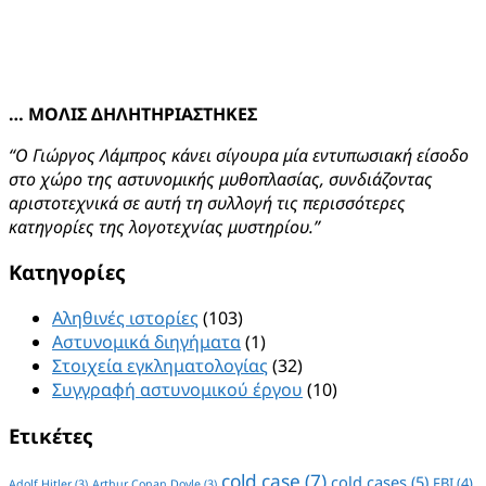
… ΜΟΛΙΣ ΔΗΛΗΤΗΡΙΑΣΤΗΚΕΣ
“Ο Γιώργος Λάμπρος κάνει σίγουρα μία εντυπωσιακή είσοδο
στο χώρο της αστυνομικής μυθοπλασίας, συνδιάζοντας
αριστοτεχνικά σε αυτή τη συλλογή τις περισσότερες
κατηγορίες της λογοτεχνίας μυστηρίου.”
Kατηγορίες
Αληθινές ιστορίες
(103)
Αστυνομικά διηγήματα
(1)
Στοιχεία εγκληματολογίας
(32)
Συγγραφή αστυνομικού έργου
(10)
Ετικέτες
cold case
(7)
cold cases
(5)
FBI
(4)
Adolf Hitler
(3)
Arthur Conan Doyle
(3)