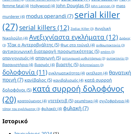
John Douglas
(5)
femme fatal
(4)
Hollywood
(4)
mass
John Lennon
(3)
serial killer
modus operandi
(7)
murderer
(4)
(27)
serial killers
(12)
Αγγελική
Zodiac Killer
(3)
Ανεξιχνίαστα εγκλήματα
(12)
Νικολούλη
(4)
Δράκος
Τζακ ο Αντεροβγάλτης
(5)
Φως στο τούνελ
(4)
(3)
ανθρωποκτονία
(3)
αντικοινωνική διαταραχή προσωπικότητας
(5)
απάτη
(3)
απαγωγή
(5)
απαγχονισμός
(4)
αστυνομικό μυθιστόρημα
(3)
αυτοκτονία
(3)
βιαστής
(5)
βασανιστήρια
(4)
βιασμός
(4)
δηλητηρίαση
(3)
δολοφονία
(11)
θανατική
εγκληματικότητα
(4)
εκτέλεση
(4)
ποινή
(7)
κανίβαλος
(5)
κατά συρροή
κανιβαλισμός
(4)
κατά συρροή δολοφόνος
δολοφόνοι
(5)
(20)
ντετέκτιβ
(5)
κρατούμενος
(4)
ρεμπέτικο
(4)
σχιζοφρένεια
(4)
φυλακή
(7)
φυλακές
(4)
τόπος του εγκλήματος
(3)
Ιστορικό
Ιανουάριος 2024
(1)