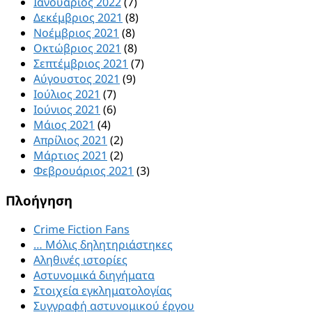
Ιανουάριος 2022
(7)
Δεκέμβριος 2021
(8)
Νοέμβριος 2021
(8)
Οκτώβριος 2021
(8)
Σεπτέμβριος 2021
(7)
Αύγουστος 2021
(9)
Ιούλιος 2021
(7)
Ιούνιος 2021
(6)
Μάιος 2021
(4)
Απρίλιος 2021
(2)
Μάρτιος 2021
(2)
Φεβρουάριος 2021
(3)
Πλοήγηση
Crime Fiction Fans
… Μόλις δηλητηριάστηκες
Αληθινές ιστορίες
Αστυνομικά διηγήματα
Στοιχεία εγκληματολογίας
Συγγραφή αστυνομικού έργου