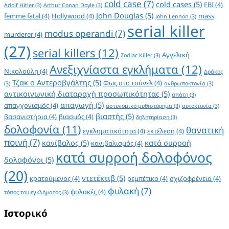
cold case
(7)
cold cases
(5)
FBI
(4)
Adolf Hitler
(3)
Arthur Conan Doyle
(3)
John Douglas
(5)
femme fatal
(4)
Hollywood
(4)
mass
John Lennon
(3)
serial killer
modus operandi
(7)
murderer
(4)
(27)
serial killers
(12)
Αγγελική
Zodiac Killer
(3)
Ανεξιχνίαστα εγκλήματα
(12)
Νικολούλη
(4)
Δράκος
Τζακ ο Αντεροβγάλτης
(5)
Φως στο τούνελ
(4)
(3)
ανθρωποκτονία
(3)
αντικοινωνική διαταραχή προσωπικότητας
(5)
απάτη
(3)
απαγωγή
(5)
απαγχονισμός
(4)
αστυνομικό μυθιστόρημα
(3)
αυτοκτονία
(3)
βιαστής
(5)
βασανιστήρια
(4)
βιασμός
(4)
δηλητηρίαση
(3)
δολοφονία
(11)
θανατική
εγκληματικότητα
(4)
εκτέλεση
(4)
ποινή
(7)
κανίβαλος
(5)
κατά συρροή
κανιβαλισμός
(4)
κατά συρροή δολοφόνος
δολοφόνοι
(5)
(20)
ντετέκτιβ
(5)
κρατούμενος
(4)
ρεμπέτικο
(4)
σχιζοφρένεια
(4)
φυλακή
(7)
φυλακές
(4)
τόπος του εγκλήματος
(3)
Ιστορικό