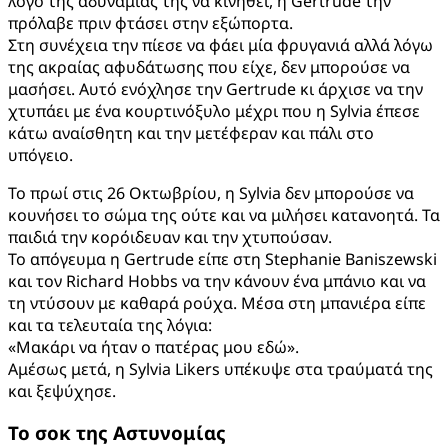
λόγο της αδυναμίας της να κινηθεί, η Gertrude την
πρόλαβε πριν φτάσει στην εξώπορτα.
Στη συνέχεια την πίεσε να φάει μία φρυγανιά αλλά λόγω
της ακραίας αφυδάτωσης που είχε, δεν μπορούσε να
μασήσει. Αυτό ενόχλησε την Gertrude κι άρχισε να την
χτυπάει με ένα κουρτινόξυλο μέχρι που η Sylvia έπεσε
κάτω αναίσθητη και την μετέφεραν και πάλι στο
υπόγειο.
Το πρωί στις 26 Οκτωβρίου, η Sylvia δεν μπορούσε να
κουνήσει το σώμα της ούτε και να μιλήσει κατανοητά. Τα
παιδιά την κορόιδευαν και την χτυπούσαν.
Το απόγευμα η Gertrude είπε στη Stephanie Baniszewski
και τον Richard Hobbs να την κάνουν ένα μπάνιο και να
τη ντύσουν με καθαρά ρούχα. Μέσα στη μπανιέρα είπε
και τα τελευταία της λόγια:
«Μακάρι να ήταν ο πατέρας μου εδώ».
Αμέσως μετά, η Sylvia Likers υπέκυψε στα τραύματά της
και ξεψύχησε.
Το σοκ της Αστυνομίας