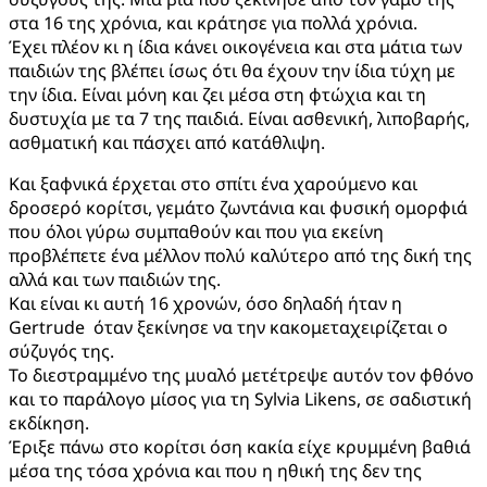
στα 16 της χρόνια, και κράτησε για πολλά χρόνια.
Έχει πλέον κι η ίδια κάνει οικογένεια και στα μάτια των
παιδιών της βλέπει ίσως ότι θα έχουν την ίδια τύχη με
την ίδια. Είναι μόνη και ζει μέσα στη φτώχια και τη
δυστυχία με τα 7 της παιδιά. Είναι ασθενική, λιποβαρής,
ασθματική και πάσχει από κατάθλιψη.
Και ξαφνικά έρχεται στο σπίτι ένα χαρούμενο και
δροσερό κορίτσι, γεμάτο ζωντάνια και φυσική ομορφιά
που όλοι γύρω συμπαθούν και που για εκείνη
προβλέπετε ένα μέλλον πολύ καλύτερο από της δική της
αλλά και των παιδιών της.
Και είναι κι αυτή 16 χρονών, όσο δηλαδή ήταν η
Gertrude όταν ξεκίνησε να την κακομεταχειρίζεται ο
σύζυγός της.
Το διεστραμμένο της μυαλό μετέτρεψε αυτόν τον φθόνο
και το παράλογο μίσος για τη Sylvia Likens, σε σαδιστική
εκδίκηση.
Έριξε πάνω στο κορίτσι όση κακία είχε κρυμμένη βαθιά
μέσα της τόσα χρόνια και που η ηθική της δεν της