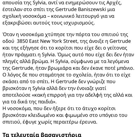
απουσία της Sylvia, αντί να ενημερώσουν τις Αρχές,
έστειλαν στο σπίτι της Gertrude Baniszewski μια
σχολική νοσοκόμα – κοινωνικό λειτουργό για να
εξακριβώσει αυτούς τους ισχυρισμούς.
Όταν η νοσοκόμα χτύπησε την πόρτα του σπιτιού της
οδού 3850 East New York Street, της άνοιξε η Gertrude
και της εξήγησε ότι το κορίτσι που είχε δει ο γείτονας
ήταν πράγματι η Sylvia. Όμως αυτό που είχε δει δεν ήταν
πληγές αλλά βρώμα. H Sylvia, σύμφωνα με τα λεγόμενα
της Gertrude, ήταν βρωμιάρα και δεν έκανε ποτέ μπάνιο.
Ο λόγος δε που σταμάτησε το σχολείο, ήταν ότι το είχε
σκάσει από το σπίτι. Η Gertrude δεν γνώριζε που
βρισκόταν η Sylvia αλλά δεν την ένοιαζε γιατί
αποτελούσε «κακή επιρροή για την αδελφή της αλλά και
για τα δικά της παιδιά».
Η νοσοκόμα, που δεν ήξερε ότι το άτυχο κορίτσι
βρισκόταν κλειδωμένο και φιμωμένο στο υπόγειο του
σπιτιού, έφυγε χωρίς περαιτέρω έρευνα.
Τα τελευταία βασανιστήρια