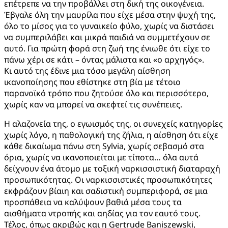
επέτρεπε να την προβάλλει στη δική της οικογένεια.
Έβγαλε όλη την μαυρίλα που είχε μέσα στην ψυχή της,
όλο το μίσος για το γυναικείο φύλο, χωρίς να διστάσει
να συμπεριλάβει και μικρά παιδιά να συμμετέχουν σε
αυτό. Για πρώτη φορά στη ζωή της ένιωθε ότι είχε το
πάνω χέρι σε κάτι – όντας μάλιστα και «ο αρχηγός».
Κι αυτό της έδινε μια τόσο μεγάλη αίσθηση
ικανοποίησης που εθίστηκε στη βία με τέτοιο
παρανοϊκό τρόπο που ζητούσε όλο και περισσότερο,
χωρίς καν να μπορεί να σκεφτεί τις συνέπειες.
Η αλαζονεία της, ο εγωισμός της, οι συνεχείς κατηγορίες
χωρίς λόγο, η παθολογική της ζήλια, η αίσθηση ότι είχε
κάθε δικαίωμα πάνω στη Sylvia, χωρίς σεβασμό στα
όρια, χωρίς να ικανοποιείται με τίποτα… όλα αυτά
δείχνουν ένα άτομο με τοξική ναρκισσιστική διαταραχή
προσωπικότητας. Οι ναρκισσιστικές προσωπικότητες
εκφράζουν βίαιη και σαδιστική συμπεριφορά, σε μια
προσπάθεια να καλύψουν βαθιά μέσα τους τα
αισθήματα ντροπής και αηδίας για τον εαυτό τους.
Τέλος, όπως ακριβώς και η
Gertrude Baniszewski,