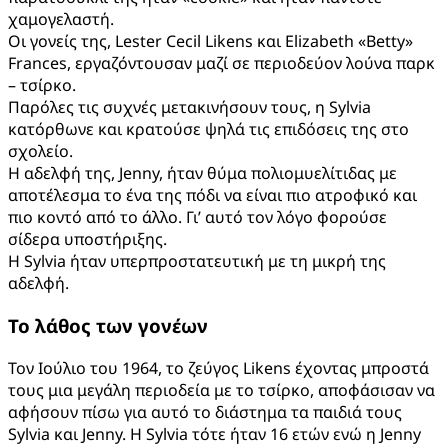
χαμογελαστή.
Οι γονείς της, Lester Cecil Likens και Elizabeth «Betty»
Frances, εργαζόντουσαν μαζί σε περιοδεύον λούνα παρκ
– τσίρκο.
Παρόλες τις συχνές μετακινήσουν τους, η Sylvia
κατόρθωνε και κρατούσε ψηλά τις επιδόσεις της στο
σχολείο.
Η αδελφή της, Jenny, ήταν θύμα πολιομυελίτιδας με
αποτέλεσμα το ένα της πόδι να είναι πιο ατροφικό και
πιο κοντό από το άλλο. Γι’ αυτό τον λόγο φορούσε
σίδερα υποστήριξης.
Η Sylvia ήταν υπερπροστατευτική με τη μικρή της
αδελφή.
Το λάθος των γονέων
Τον Ιούλιο του 1964, το ζεύγος Likens έχοντας μπροστά
τους μια μεγάλη περιοδεία με το τσίρκο, αποφάσισαν να
αφήσουν πίσω για αυτό το διάστημα τα παιδιά τους
Sylvia και Jenny. Η Sylvia τότε ήταν 16 ετών ενώ η Jenny