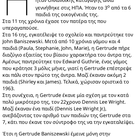
ο
γεννήθηκε στις ΗΠΑ. Ήταν το 3
από τα 6
παιδιά της οικογένειάς της.
Στα 11 της χρόνια έχασε τον πατέρα της που
υπεραγαπούσε.
Στα 16 της, εγκατέλειψε το σχολείο και παντρεύτηκε τον
John Baniszewski. Μετά από 10 χρόνια γάμου και 4
παιδιά (Paula, Stephanie, John, Marie), η Gertrude πήρε
διαζύγιο εξαιτίας του βίαιου χαρακτήρα του άντρα της.
Αμέσως παντρεύτηκε τον Edward Guthrie, ένας γάμος
που κράτησε 3 μόλις μήνες, γιατί η Gertrude επέστρεψε
και πάλι στον πρώτο της άντρα. Μαζί έκαναν ακόμη 2
παιδιά (Shirley και James). Τελικά, χώρισαν οριστικά το
1963.
Στη συνέχεια, η Gertrude έκανε μία σχέση με τον κατά
πολύ μικρότερο της, τον 22χρονο Dennis Lee Wright.
Μαζί έκαναν ένα παιδί (Dennis Lee Wright Jr.),
ανεβάζοντας τον αριθμό των παιδιών της Gertrude στα
7, κάτι που έκανε τον σύντροφο της να την εγκαταλείψει.
Έτσι η Gertrude Baniszewski έμεινε μόνη στην