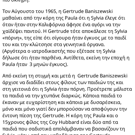
Τον Αύγουστο του 1965, η Gertrude Baniszewski
μαθαίνει από την κόρη της Paula ότι η Sylvia έλεγε ότι
όταν ήταν στην Καλιφόρνια άφησε ένα αγόρι να την
χαϊδέψει παντού. Η Gertrude τότε αποκάλεσε τη Sylvia
«πόρνη», της είπε ότι σίγουρα ήταν έγκυος με το παιδί
του και την κλώτσησε στα γεννητικά όργανα.
(Αργότερα ο ιατροδικαστής που εξέτασε τη Sylvia
δήλωσε ότι ήταν παρθένα. Αντίθετα, εκείνη την εποχή η
Paula ήταν 3 μηνών έγκυος).
Από εκείνη τη στιγμή και μετά η Gertrude Baniszewski
άρχισε να διαδίδει στους φίλους των παιδιών της και
στη γειτονιά ότι η Sylvia ήταν πόρνη. Προέτρεπε μάλιστα
τα παιδιά να την χτυπάνε διαρκώς. Κάποια παιδιά το
έκαναν με ευχαρίστηση και κάποια με δυσαρέσκεια,
μόνο και μόνο γιατί δεν μπορούσαν να αποφύγουν την
έντονη πίεση της Gertrude. Η κόρη της Paula και ο
15χρονος φίλος της Coy Hubbard είναι δύο από τα
παιδιά που σαδιστικά απολάμβαναν να βασανίζουν τη