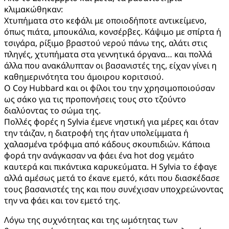
κλιμακώθηκαν:
Χτυπήματα στο κεφάλι με οποιοδήποτε αντικείμενο,
όπως πιάτα, μπουκάλια, κονσέρβες. Κάψιμο με σπίρτα ή
τσιγάρα, ρίξιμο βραστού νερού πάνω της, αλάτι στις
πληγές, χτυπήματα στα γεννητικά όργανα… και πολλά
άλλα που ανακάλυπταν οι βασανιστές της, είχαν γίνει η
καθημερινότητα του άμοιρου κοριτσιού.
Ο Coy Hubbard και οι φίλοι του την χρησιμοποιούσαν
ως σάκο για τις προπονήσεις τους στο τζούντο
διαλύοντας το σώμα της.
Πολλές φορές η Sylvia έμενε νηστική για μέρες και όταν
την τάιζαν, η διατροφή της ήταν υπολείμματα ή
χαλασμένα τρόφιμα από κάδους σκουπιδιών. Κάποια
φορά την ανάγκασαν να φάει ένα hot dog γεμάτο
καυτερά και πικάντικα καρυκεύματα. Η Sylvia το έφαγε
αλλά αμέσως μετά το έκανε εμετό, κάτι που διασκέδασε
τους βασανιστές της και που συνέχισαν υποχρεώνοντας
την να φάει και τον εμετό της.
Λόγω της συχνότητας και της ωμότητας των