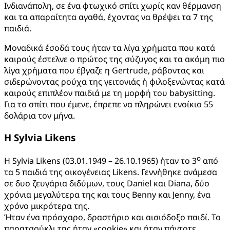
Ινδιανάπολη, σε ένα φτωχικό σπίτι χωρίς καν θέρμανση
και τα απαραίτητα αγαθά, έχοντας να θρέψει τα 7 της
παιδιά.
Μοναδικά έσοδά τους ήταν τα λίγα χρήματα που κατά
καιρούς έστελνε ο πρώτος της σύζυγος και τα ακόμη πιο
λίγα χρήματα που έβγαζε η Gertrude, ράβοντας και
σιδερώνοντας ρούχα της γειτονιάς ή φιλοξενώντας κατά
καιρούς επιπλέον παιδιά με τη μορφή του babysitting.
Για το σπίτι που έμενε, έπρεπε να πληρώνει ενοίκιο 55
δολάρια τον μήνα.
Η Sylvia Likens
ο
Η Sylvia Likens (03.01.1949 – 26.10.1965) ήταν το 3
από
τα 5 παιδιά της οικογένειας Likens. Γεννήθηκε ανάμεσα
σε δυο ζευγάρια διδύμων, τους Daniel και Diana, δύο
χρόνια μεγαλύτερα της και τους Benny και Jenny, ένα
χρόνο μικρότερα της.
Ήταν ένα πρόσχαρο, δραστήριο και αισιόδοξο παιδί. Το
παρατσούκλι της ήταν «cookie» και ήταν πάντοτε