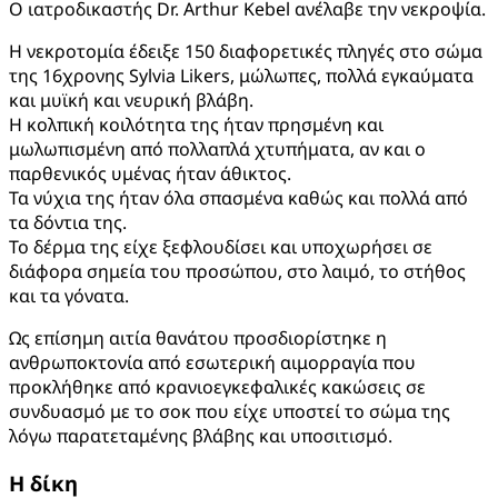
Ο ιατροδικαστής Dr. Arthur Kebel ανέλαβε την νεκροψία.
Η νεκροτομία έδειξε 150 διαφορετικές πληγές στο σώμα
της 16χρονης Sylvia Likers, μώλωπες, πολλά εγκαύματα
και μυϊκή και νευρική βλάβη.
Η κολπική κοιλότητα της ήταν πρησμένη και
μωλωπισμένη από πολλαπλά χτυπήματα, αν και ο
παρθενικός υμένας ήταν άθικτος.
Τα νύχια της ήταν όλα σπασμένα καθώς και πολλά από
τα δόντια της.
Το δέρμα της είχε ξεφλουδίσει και υποχωρήσει σε
διάφορα σημεία του προσώπου, στο λαιμό, το στήθος
και τα γόνατα.
Ως επίσημη αιτία θανάτου προσδιορίστηκε η
ανθρωποκτονία από εσωτερική αιμορραγία που
προκλήθηκε από κρανιοεγκεφαλικές κακώσεις σε
συνδυασμό με το σοκ που είχε υποστεί το σώμα της
λόγω παρατεταμένης βλάβης και υποσιτισμό.
Η δίκη