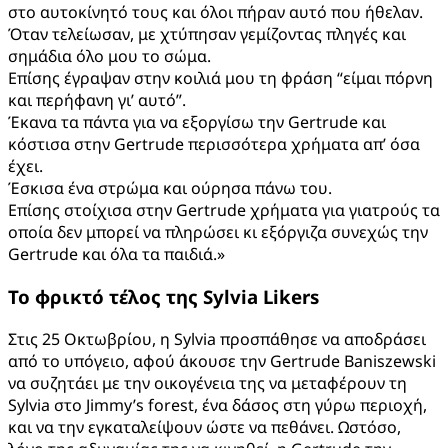
στο αυτοκίνητό τους και όλοι πήραν αυτό που ήθελαν.
Όταν τελείωσαν, με χτύπησαν γεμίζοντας πληγές και
σημάδια όλο μου το σώμα.
Επίσης έγραψαν στην κοιλιά μου τη φράση “είμαι πόρνη
και περήφανη γι’ αυτό”.
Έκανα τα πάντα για να εξοργίσω την Gertrude και
κόστισα στην Gertrude περισσότερα χρήματα απ’ όσα
έχει.
Έσκισα ένα στρώμα και ούρησα πάνω του.
Επίσης στοίχισα στην Gertrude χρήματα για γιατρούς τα
οποία δεν μπορεί να πληρώσει κι εξόργιζα συνεχώς την
Gertrude και όλα τα παιδιά.»
Το φρικτό τέλος της
Sylvia
Likers
Στις 25 Οκτωβρίου, η Sylvia προσπάθησε να αποδράσει
από το υπόγειο, αφού άκουσε την Gertrude Baniszewski
να συζητάει με την οικογένεια της να μεταφέρουν τη
Sylvia στο Jimmy’s forest, ένα δάσος στη γύρω περιοχή,
και να την εγκαταλείψουν ώστε να πεθάνει. Ωστόσο,