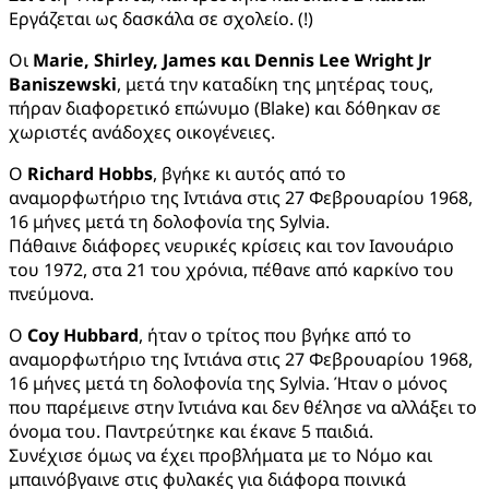
Εργάζεται ως δασκάλα σε σχολείο. (!)
Οι
Marie
,
Shirley
,
James
και
Dennis
Lee
Wright
Jr
Baniszewski
, μετά την καταδίκη της μητέρας τους,
πήραν διαφορετικό επώνυμο (Blake) και δόθηκαν σε
χωριστές ανάδοχες οικογένειες.
Ο
Richard Hobbs
, βγήκε κι αυτός από το
αναμορφωτήριο της Ιντιάνα στις 27 Φεβρουαρίου 1968,
16 μήνες μετά τη δολοφονία της Sylvia.
Πάθαινε διάφορες νευρικές κρίσεις και τον Ιανουάριο
του 1972, στα 21 του χρόνια, πέθανε από καρκίνο του
πνεύμονα.
Ο
Coy Hubbard
, ήταν ο τρίτος που βγήκε από το
αναμορφωτήριο της Ιντιάνα στις 27 Φεβρουαρίου 1968,
16 μήνες μετά τη δολοφονία της Sylvia. Ήταν ο μόνος
που παρέμεινε στην Ιντιάνα και δεν θέλησε να αλλάξει το
όνομα του. Παντρεύτηκε και έκανε 5 παιδιά.
Συνέχισε όμως να έχει προβλήματα με το Νόμο και
μπαινόβγαινε στις φυλακές για διάφορα ποινικά