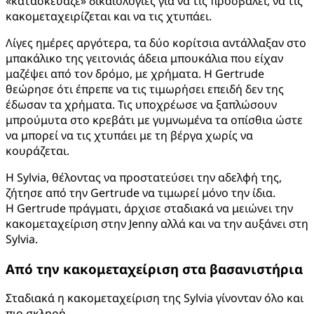
«κατασκεύαζε» δικαιολογίες για να τις προσβάλει, να τις
κακομεταχειρίζεται και να τις χτυπάει.
Λίγες ημέρες αργότερα, τα δύο κορίτσια αντάλλαξαν στο
μπακάλικο της γειτονιάς άδεια μπουκάλια που είχαν
μαζέψει από τον δρόμο, με χρήματα. Η Gertrude
θεώρησε ότι έπρεπε να τις τιμωρήσει επειδή δεν της
έδωσαν τα χρήματα. Τις υποχρέωσε να ξαπλώσουν
μπρούμυτα στο κρεβάτι με γυμνωμένα τα οπίσθια ώστε
να μπορεί να τις χτυπάει με τη βέργα χωρίς να
κουράζεται.
Η Sylvia, θέλοντας να προστατεύσει την αδελφή της,
ζήτησε από την Gertrude να τιμωρεί μόνο την ίδια.
Η Gertrude πράγματι, άρχισε σταδιακά να μειώνει την
κακομεταχείριση στην Jenny αλλά και να την αυξάνει στη
Sylvia.
Από την κακομεταχείριση στα βασανιστήρια
Σταδιακά η κακομεταχείριση της Sylvia γίνονταν όλο και
πιο σκληρή.