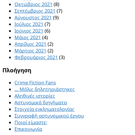
Οκτώβριος 2021
(8)
Σεπτέμβριος 2021
(7)
Αύγουστος 2021
(9)
Ιούλιος 2021
(7)
Ιούνιος 2021
(6)
Μάιος 2021
(4)
Απρίλιος 2021
(2)
Μάρτιος 2021
(2)
Φεβρουάριος 2021
(3)
Πλοήγηση
Crime Fiction Fans
… Μόλις δηλητηριάστηκες
Αληθινές ιστορίες
Αστυνομικά διηγήματα
Στοιχεία εγκληματολογίας
Συγγραφή αστυνομικού έργου
Ποιοί είμαστε;
Επικοινωνία