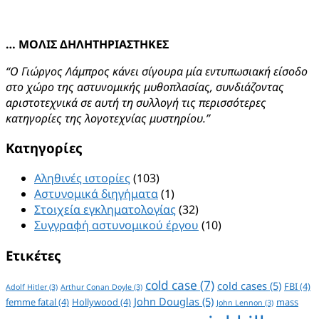
… ΜΟΛΙΣ ΔΗΛΗΤΗΡΙΑΣΤΗΚΕΣ
“Ο Γιώργος Λάμπρος κάνει σίγουρα μία εντυπωσιακή είσοδο
στο χώρο της αστυνομικής μυθοπλασίας, συνδιάζοντας
αριστοτεχνικά σε αυτή τη συλλογή τις περισσότερες
κατηγορίες της λογοτεχνίας μυστηρίου.”
Kατηγορίες
Αληθινές ιστορίες
(103)
Αστυνομικά διηγήματα
(1)
Στοιχεία εγκληματολογίας
(32)
Συγγραφή αστυνομικού έργου
(10)
Ετικέτες
cold case
(7)
cold cases
(5)
FBI
(4)
Adolf Hitler
(3)
Arthur Conan Doyle
(3)
John Douglas
(5)
femme fatal
(4)
Hollywood
(4)
mass
John Lennon
(3)