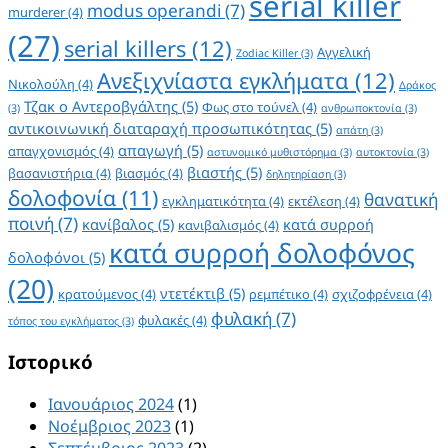
serial killer
modus operandi
(7)
murderer
(4)
(27)
serial killers
(12)
Αγγελική
Zodiac Killer
(3)
Ανεξιχνίαστα εγκλήματα
(12)
Νικολούλη
(4)
Δράκος
Τζακ ο Αντεροβγάλτης
(5)
Φως στο τούνελ
(4)
(3)
ανθρωποκτονία
(3)
αντικοινωνική διαταραχή προσωπικότητας
(5)
απάτη
(3)
απαγωγή
(5)
απαγχονισμός
(4)
αστυνομικό μυθιστόρημα
(3)
αυτοκτονία
(3)
βιαστής
(5)
βασανιστήρια
(4)
βιασμός
(4)
δηλητηρίαση
(3)
δολοφονία
(11)
θανατική
εγκληματικότητα
(4)
εκτέλεση
(4)
ποινή
(7)
κανίβαλος
(5)
κατά συρροή
κανιβαλισμός
(4)
κατά συρροή δολοφόνος
δολοφόνοι
(5)
(20)
ντετέκτιβ
(5)
κρατούμενος
(4)
ρεμπέτικο
(4)
σχιζοφρένεια
(4)
φυλακή
(7)
φυλακές
(4)
τόπος του εγκλήματος
(3)
Ιστορικό
Ιανουάριος 2024
(1)
Νοέμβριος 2023
(1)
Σεπτέμβριος 2023
(2)