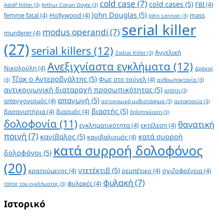
cold case
(7)
cold cases
(5)
FBI
(4)
Adolf Hitler
(3)
Arthur Conan Doyle
(3)
John Douglas
(5)
femme fatal
(4)
Hollywood
(4)
mass
John Lennon
(3)
serial killer
modus operandi
(7)
murderer
(4)
(27)
serial killers
(12)
Αγγελική
Zodiac Killer
(3)
Ανεξιχνίαστα εγκλήματα
(12)
Νικολούλη
(4)
Δράκος
Τζακ ο Αντεροβγάλτης
(5)
Φως στο τούνελ
(4)
(3)
ανθρωποκτονία
(3)
αντικοινωνική διαταραχή προσωπικότητας
(5)
απάτη
(3)
απαγωγή
(5)
απαγχονισμός
(4)
αστυνομικό μυθιστόρημα
(3)
αυτοκτονία
(3)
βιαστής
(5)
βασανιστήρια
(4)
βιασμός
(4)
δηλητηρίαση
(3)
δολοφονία
(11)
θανατική
εγκληματικότητα
(4)
εκτέλεση
(4)
ποινή
(7)
κανίβαλος
(5)
κατά συρροή
κανιβαλισμός
(4)
κατά συρροή δολοφόνος
δολοφόνοι
(5)
(20)
ντετέκτιβ
(5)
κρατούμενος
(4)
ρεμπέτικο
(4)
σχιζοφρένεια
(4)
φυλακή
(7)
φυλακές
(4)
τόπος του εγκλήματος
(3)
Ιστορικό