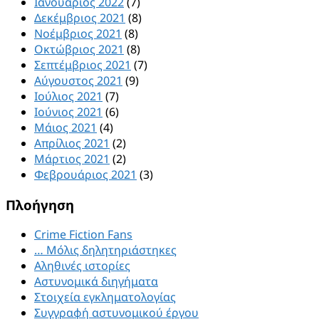
Ιανουάριος 2022
(7)
Δεκέμβριος 2021
(8)
Νοέμβριος 2021
(8)
Οκτώβριος 2021
(8)
Σεπτέμβριος 2021
(7)
Αύγουστος 2021
(9)
Ιούλιος 2021
(7)
Ιούνιος 2021
(6)
Μάιος 2021
(4)
Απρίλιος 2021
(2)
Μάρτιος 2021
(2)
Φεβρουάριος 2021
(3)
Πλοήγηση
Crime Fiction Fans
… Μόλις δηλητηριάστηκες
Αληθινές ιστορίες
Αστυνομικά διηγήματα
Στοιχεία εγκληματολογίας
Συγγραφή αστυνομικού έργου