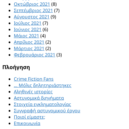
Οκτώβριος 2021
(8)
Σεπτέμβριος 2021
(7)
Αύγουστος 2021
(9)
Ιούλιος 2021
(7)
Ιούνιος 2021
(6)
Μάιος 2021
(4)
Απρίλιος 2021
(2)
Μάρτιος 2021
(2)
Φεβρουάριος 2021
(3)
Πλοήγηση
Crime Fiction Fans
… Μόλις δηλητηριάστηκες
Αληθινές ιστορίες
Αστυνομικά διηγήματα
Στοιχεία εγκληματολογίας
Συγγραφή αστυνομικού έργου
Ποιοί είμαστε;
Επικοινωνία