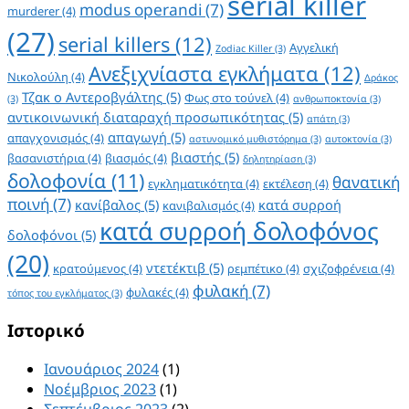
serial killer
modus operandi
(7)
murderer
(4)
(27)
serial killers
(12)
Αγγελική
Zodiac Killer
(3)
Ανεξιχνίαστα εγκλήματα
(12)
Νικολούλη
(4)
Δράκος
Τζακ ο Αντεροβγάλτης
(5)
Φως στο τούνελ
(4)
(3)
ανθρωποκτονία
(3)
αντικοινωνική διαταραχή προσωπικότητας
(5)
απάτη
(3)
απαγωγή
(5)
απαγχονισμός
(4)
αστυνομικό μυθιστόρημα
(3)
αυτοκτονία
(3)
βιαστής
(5)
βασανιστήρια
(4)
βιασμός
(4)
δηλητηρίαση
(3)
δολοφονία
(11)
θανατική
εγκληματικότητα
(4)
εκτέλεση
(4)
ποινή
(7)
κανίβαλος
(5)
κατά συρροή
κανιβαλισμός
(4)
κατά συρροή δολοφόνος
δολοφόνοι
(5)
(20)
ντετέκτιβ
(5)
κρατούμενος
(4)
ρεμπέτικο
(4)
σχιζοφρένεια
(4)
φυλακή
(7)
φυλακές
(4)
τόπος του εγκλήματος
(3)
Ιστορικό
Ιανουάριος 2024
(1)
Νοέμβριος 2023
(1)
Σεπτέμβριος 2023
(2)