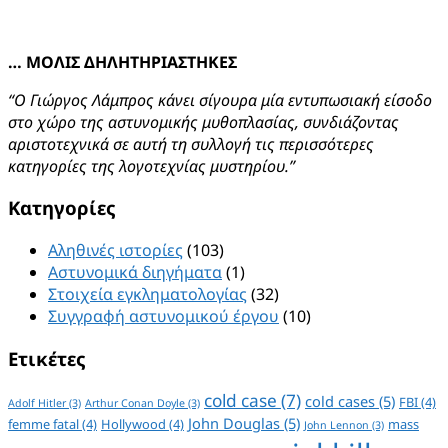
… ΜΟΛΙΣ ΔΗΛΗΤΗΡΙΑΣΤΗΚΕΣ
“Ο Γιώργος Λάμπρος κάνει σίγουρα μία εντυπωσιακή είσοδο
στο χώρο της αστυνομικής μυθοπλασίας, συνδιάζοντας
αριστοτεχνικά σε αυτή τη συλλογή τις περισσότερες
κατηγορίες της λογοτεχνίας μυστηρίου.”
Kατηγορίες
Αληθινές ιστορίες
(103)
Αστυνομικά διηγήματα
(1)
Στοιχεία εγκληματολογίας
(32)
Συγγραφή αστυνομικού έργου
(10)
Ετικέτες
cold case
(7)
cold cases
(5)
FBI
(4)
Adolf Hitler
(3)
Arthur Conan Doyle
(3)
John Douglas
(5)
femme fatal
(4)
Hollywood
(4)
mass
John Lennon
(3)