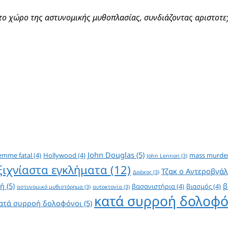
το χώρο της αστυνομικής μυθοπλασίας, συνδιάζοντας αριστοτεχ
John Douglas
(5)
emme fatal
(4)
Hollywood
(4)
mass murde
John Lennon
(3)
ξιχνίαστα εγκλήματα
(12)
Τζακ ο Αντεροβγάλ
Δράκος
(3)
ή
(5)
β
βασανιστήρια
(4)
βιασμός
(4)
αστυνομικό μυθιστόρημα
(3)
αυτοκτονία
(3)
κατά συρροή δολοφό
ατά συρροή δολοφόνοι
(5)