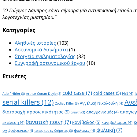
“Ο Γιώργος Λάμπρος κάνει σίγουρα μία εντυπωσιακή είσοδο σ
λογοτεχνίας μυστηρίου.”
Kατηγορίες
Αληθινές ιστορίες
(103)
Αστυνομικά διηγήματα
(1)
Στοιχεία εγκληματολογίας
(32)
Συγγραφή αστυνομικού έργου
(10)
Ετικέτες
cold case
(7)
cold cases
(5)
FBI
(4)
f
Adolf Hitler
(3)
Arthur Conan Doyle
(3)
serial killers
(12)
Ανε
Αγγελική Νικολούλη
(4)
Zodiac Killer
(3)
διαταραχή προσωπικότητας
(5)
απαγωγ
απαγχονισμός
(4)
απάτη
(3)
θανατική ποινή
(7)
κανίβαλος
(5)
κ
εκτέλεση
(4)
κανιβαλισμός
(4)
φυλακή
(7)
σχιζοφρένεια
(4)
φυλακές
(4)
τόπος του εγκλήματος
(3)