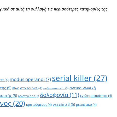
νικά σε αυτή τη συλλογή τις περισσότερες κατηγορίες της
serial killer
(27)
modus operandi
(7)
rer
(4)
της
(5)
αντικοινωνική
Φως στο τούνελ
(4)
ανθρωποκτονία
(3)
δολοφονία
(11)
ιαστής
(5)
εγκληματικότητα
(4)
δηλητηρίαση
(3)
νος
(20)
ντετέκτιβ
(5)
κρατούμενος
(4)
ρεμπέτικο
(4)