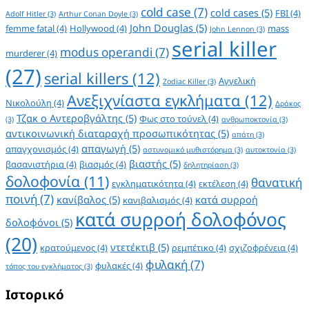
cold case
(7)
cold cases
(5)
FBI
(4)
Adolf Hitler
(3)
Arthur Conan Doyle
(3)
John Douglas
(5)
femme fatal
(4)
Hollywood
(4)
mass
John Lennon
(3)
serial killer
modus operandi
(7)
murderer
(4)
(27)
serial killers
(12)
Αγγελική
Zodiac Killer
(3)
Ανεξιχνίαστα εγκλήματα
(12)
Νικολούλη
(4)
Δράκος
Τζακ ο Αντεροβγάλτης
(5)
Φως στο τούνελ
(4)
(3)
ανθρωποκτονία
(3)
αντικοινωνική διαταραχή προσωπικότητας
(5)
απάτη
(3)
απαγωγή
(5)
απαγχονισμός
(4)
αστυνομικό μυθιστόρημα
(3)
αυτοκτονία
(3)
βιαστής
(5)
βασανιστήρια
(4)
βιασμός
(4)
δηλητηρίαση
(3)
δολοφονία
(11)
θανατική
εγκληματικότητα
(4)
εκτέλεση
(4)
ποινή
(7)
κανίβαλος
(5)
κατά συρροή
κανιβαλισμός
(4)
κατά συρροή δολοφόνος
δολοφόνοι
(5)
(20)
ντετέκτιβ
(5)
κρατούμενος
(4)
ρεμπέτικο
(4)
σχιζοφρένεια
(4)
φυλακή
(7)
φυλακές
(4)
τόπος του εγκλήματος
(3)
Ιστορικό