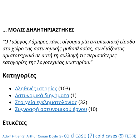
… ΜΟΛΙΣ ΔΗΛΗΤΗΡΙΑΣΤΗΚΕΣ
“Ο Γιώργος Λάμπρος κάνει σίγουρα μία εντυπωσιακή είσοδο
στο χώρο της αστυνομικής μυθοπλασίας, συνδιάζοντας
αριστοτεχνικά σε αυτή τη συλλογή τις περισσότερες
κατηγορίες της λογοτεχνίας μυστηρίου.”
Kατηγορίες
Αληθινές ιστορίες
(103)
Αστυνομικά διηγήματα
(1)
Στοιχεία εγκληματολογίας
(32)
Συγγραφή αστυνομικού έργου
(10)
Ετικέτες
cold case
(7)
cold cases
(5)
FBI
(4)
Adolf Hitler
(3)
Arthur Conan Doyle
(3)