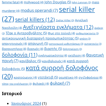
John Douglas
(5)
femme fatal
(4)
Hollywood
(4)
mass
John Lennon
(3)
serial killer
modus operandi
(7)
murderer
(4)
(27)
serial killers
(12)
Αγγελική
Zodiac Killer
(3)
Ανεξιχνίαστα εγκλήματα
(12)
Νικολούλη
(4)
Δράκος
Τζακ ο Αντεροβγάλτης
(5)
Φως στο τούνελ
(4)
(3)
ανθρωποκτονία
(3)
αντικοινωνική διαταραχή προσωπικότητας
(5)
απάτη
(3)
απαγωγή
(5)
απαγχονισμός
(4)
αστυνομικό μυθιστόρημα
(3)
αυτοκτονία
(3)
βιαστής
(5)
βασανιστήρια
(4)
βιασμός
(4)
δηλητηρίαση
(3)
δολοφονία
(11)
θανατική
εγκληματικότητα
(4)
εκτέλεση
(4)
ποινή
(7)
κανίβαλος
(5)
κατά συρροή
κανιβαλισμός
(4)
κατά συρροή δολοφόνος
δολοφόνοι
(5)
(20)
ντετέκτιβ
(5)
κρατούμενος
(4)
ρεμπέτικο
(4)
σχιζοφρένεια
(4)
φυλακή
(7)
φυλακές
(4)
τόπος του εγκλήματος
(3)
Ιστορικό
Ιανουάριος 2024
(1)