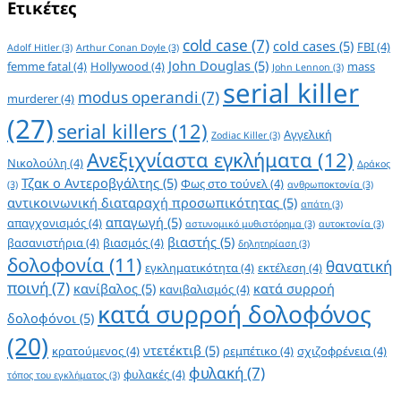
Ετικέτες
cold case
(7)
cold cases
(5)
FBI
(4)
Adolf Hitler
(3)
Arthur Conan Doyle
(3)
John Douglas
(5)
femme fatal
(4)
Hollywood
(4)
mass
John Lennon
(3)
serial killer
modus operandi
(7)
murderer
(4)
(27)
serial killers
(12)
Αγγελική
Zodiac Killer
(3)
Ανεξιχνίαστα εγκλήματα
(12)
Νικολούλη
(4)
Δράκος
Τζακ ο Αντεροβγάλτης
(5)
Φως στο τούνελ
(4)
(3)
ανθρωποκτονία
(3)
αντικοινωνική διαταραχή προσωπικότητας
(5)
απάτη
(3)
απαγωγή
(5)
απαγχονισμός
(4)
αστυνομικό μυθιστόρημα
(3)
αυτοκτονία
(3)
βιαστής
(5)
βασανιστήρια
(4)
βιασμός
(4)
δηλητηρίαση
(3)
δολοφονία
(11)
θανατική
εγκληματικότητα
(4)
εκτέλεση
(4)
ποινή
(7)
κανίβαλος
(5)
κατά συρροή
κανιβαλισμός
(4)
κατά συρροή δολοφόνος
δολοφόνοι
(5)
(20)
ντετέκτιβ
(5)
κρατούμενος
(4)
ρεμπέτικο
(4)
σχιζοφρένεια
(4)
φυλακή
(7)
φυλακές
(4)
τόπος του εγκλήματος
(3)