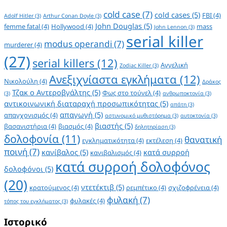
cold case
(7)
cold cases
(5)
FBI
(4)
Adolf Hitler
(3)
Arthur Conan Doyle
(3)
John Douglas
(5)
femme fatal
(4)
Hollywood
(4)
mass
John Lennon
(3)
serial killer
modus operandi
(7)
murderer
(4)
(27)
serial killers
(12)
Αγγελική
Zodiac Killer
(3)
Ανεξιχνίαστα εγκλήματα
(12)
Νικολούλη
(4)
Δράκος
Τζακ ο Αντεροβγάλτης
(5)
Φως στο τούνελ
(4)
(3)
ανθρωποκτονία
(3)
αντικοινωνική διαταραχή προσωπικότητας
(5)
απάτη
(3)
απαγωγή
(5)
απαγχονισμός
(4)
αστυνομικό μυθιστόρημα
(3)
αυτοκτονία
(3)
βιαστής
(5)
βασανιστήρια
(4)
βιασμός
(4)
δηλητηρίαση
(3)
δολοφονία
(11)
θανατική
εγκληματικότητα
(4)
εκτέλεση
(4)
ποινή
(7)
κανίβαλος
(5)
κατά συρροή
κανιβαλισμός
(4)
κατά συρροή δολοφόνος
δολοφόνοι
(5)
(20)
ντετέκτιβ
(5)
κρατούμενος
(4)
ρεμπέτικο
(4)
σχιζοφρένεια
(4)
φυλακή
(7)
φυλακές
(4)
τόπος του εγκλήματος
(3)
Ιστορικό