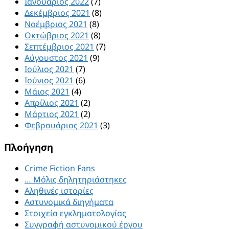
Ιανουάριος 2022
(7)
Δεκέμβριος 2021
(8)
Νοέμβριος 2021
(8)
Οκτώβριος 2021
(8)
Σεπτέμβριος 2021
(7)
Αύγουστος 2021
(9)
Ιούλιος 2021
(7)
Ιούνιος 2021
(6)
Μάιος 2021
(4)
Απρίλιος 2021
(2)
Μάρτιος 2021
(2)
Φεβρουάριος 2021
(3)
Πλοήγηση
Crime Fiction Fans
… Μόλις δηλητηριάστηκες
Αληθινές ιστορίες
Αστυνομικά διηγήματα
Στοιχεία εγκληματολογίας
Συγγραφή αστυνομικού έργου