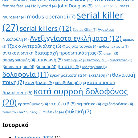
John Douglas
(5)
femme fatal
(4)
Hollywood
(4)
mass
John Lennon
(3)
serial killer
modus operandi
(7)
murderer
(4)
(27)
serial killers
(12)
Αγγελική
Zodiac Killer
(3)
Ανεξιχνίαστα εγκλήματα
(12)
Νικολούλη
(4)
Δράκος
Τζακ ο Αντεροβγάλτης
(5)
Φως στο τούνελ
(4)
(3)
ανθρωποκτονία
(3)
αντικοινωνική διαταραχή προσωπικότητας
(5)
απάτη
(3)
απαγωγή
(5)
απαγχονισμός
(4)
αστυνομικό μυθιστόρημα
(3)
αυτοκτονία
(3)
βιαστής
(5)
βασανιστήρια
(4)
βιασμός
(4)
δηλητηρίαση
(3)
δολοφονία
(11)
θανατική
εγκληματικότητα
(4)
εκτέλεση
(4)
ποινή
(7)
κανίβαλος
(5)
κατά συρροή
κανιβαλισμός
(4)
κατά συρροή δολοφόνος
δολοφόνοι
(5)
(20)
ντετέκτιβ
(5)
κρατούμενος
(4)
ρεμπέτικο
(4)
σχιζοφρένεια
(4)
φυλακή
(7)
φυλακές
(4)
τόπος του εγκλήματος
(3)
Ιστορικό
Ιανουάριος 2024
(1)