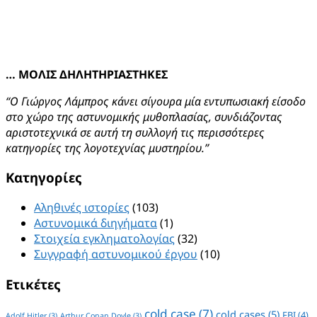
… ΜΟΛΙΣ ΔΗΛΗΤΗΡΙΑΣΤΗΚΕΣ
“Ο Γιώργος Λάμπρος κάνει σίγουρα μία εντυπωσιακή είσοδο
στο χώρο της αστυνομικής μυθοπλασίας, συνδιάζοντας
αριστοτεχνικά σε αυτή τη συλλογή τις περισσότερες
κατηγορίες της λογοτεχνίας μυστηρίου.”
Kατηγορίες
Αληθινές ιστορίες
(103)
Αστυνομικά διηγήματα
(1)
Στοιχεία εγκληματολογίας
(32)
Συγγραφή αστυνομικού έργου
(10)
Ετικέτες
cold case
(7)
cold cases
(5)
FBI
(4)
Adolf Hitler
(3)
Arthur Conan Doyle
(3)