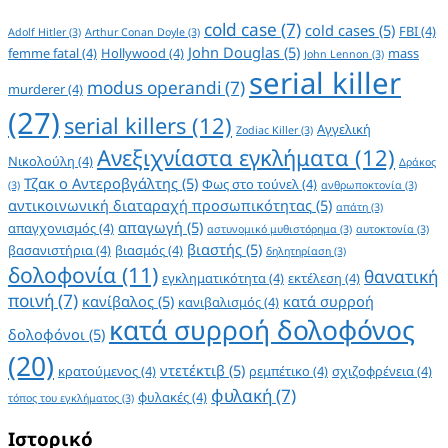
cold case
(7)
cold cases
(5)
FBI
(4)
Adolf Hitler
(3)
Arthur Conan Doyle
(3)
John Douglas
(5)
femme fatal
(4)
Hollywood
(4)
mass
John Lennon
(3)
serial killer
modus operandi
(7)
murderer
(4)
(27)
serial killers
(12)
Αγγελική
Zodiac Killer
(3)
Ανεξιχνίαστα εγκλήματα
(12)
Νικολούλη
(4)
Δράκος
Τζακ ο Αντεροβγάλτης
(5)
Φως στο τούνελ
(4)
(3)
ανθρωποκτονία
(3)
αντικοινωνική διαταραχή προσωπικότητας
(5)
απάτη
(3)
απαγωγή
(5)
απαγχονισμός
(4)
αστυνομικό μυθιστόρημα
(3)
αυτοκτονία
(3)
βιαστής
(5)
βασανιστήρια
(4)
βιασμός
(4)
δηλητηρίαση
(3)
δολοφονία
(11)
θανατική
εγκληματικότητα
(4)
εκτέλεση
(4)
ποινή
(7)
κανίβαλος
(5)
κατά συρροή
κανιβαλισμός
(4)
κατά συρροή δολοφόνος
δολοφόνοι
(5)
(20)
ντετέκτιβ
(5)
κρατούμενος
(4)
ρεμπέτικο
(4)
σχιζοφρένεια
(4)
φυλακή
(7)
φυλακές
(4)
τόπος του εγκλήματος
(3)
Ιστορικό