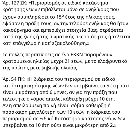
Άρ. 127 ΣΚ: «Περιορισμός σε ειδικό κατάστημα
κράτησης νέων επιβάλλεται μόνο σε ανηλίκους που
ο
έχουν συμπληρώσει το 15
έτος της ηλικίας τους,
εφόσον η πράξη τους, αν την τελούσε ενήλικος θα ήταν
κακούργημα και εμπεριέχει στοιχεία βίας, στρέφεται
κατά της ζωής ή της σωματικής ακεραιότητας ή τελείται
κατ’ επάγγελμα ή κατ’ εξακολούθηση.»
Σε πολλές περιπτώσεις σε ένα ΕΚΚΝ παραμένουν
κρατούμενοι ηλικίας μέχρι 21 ετών, με το ελαφρυντικό
της πρώτης μετεφηβικής ηλικίας.
Άρ. 54 ΠΚ: «Η διάρκεια του περιορισμού σε ειδικό
κατάστημα κράτησης νέων δεν υπερβαίνει τα 5 έτη ούτε
είναι μικρότερη από 6 μήνες, αν για την πράξη που
τελέστηκε ο νόμος απειλεί κάθειρξη μέχρι 10 έτη.
Αν η απειλούμενη ποινή είναι ισόβια κάθειρξη ή
πρόσκαιρη μεγαλύτερη των 10 ετών, η διάρκεια του
περιορισμού σε Ειδικό Κατάστημα κράτησης νέων δεν
υπερβαίνει τα 10 έτη ούτε είναι μικρότερη από 2.»