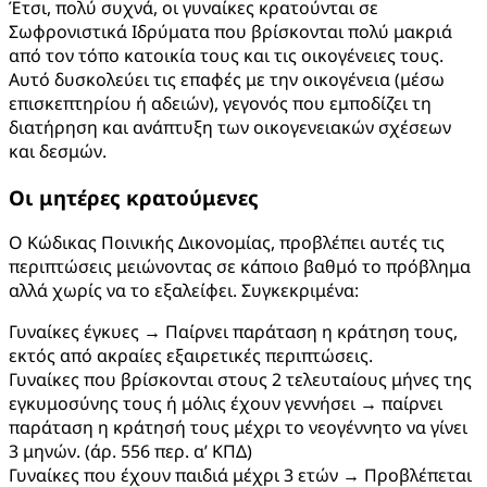
Έτσι, πολύ συχνά, οι γυναίκες κρατούνται σε
Σωφρονιστικά Ιδρύματα που βρίσκονται πολύ μακριά
από τον τόπο κατοικία τους και τις οικογένειες τους.
Αυτό δυσκολεύει τις επαφές με την οικογένεια (μέσω
επισκεπτηρίου ή αδειών), γεγονός που εμποδίζει τη
διατήρηση και ανάπτυξη των οικογενειακών σχέσεων
και δεσμών.
Οι μητέρες κρατούμενες
Ο Κώδικας Ποινικής Δικονομίας, προβλέπει αυτές τις
περιπτώσεις μειώνοντας σε κάποιο βαθμό το πρόβλημα
αλλά χωρίς να το εξαλείφει. Συγκεκριμένα:
Γυναίκες έγκυες → Παίρνει παράταση η κράτηση τους,
εκτός από ακραίες εξαιρετικές περιπτώσεις.
Γυναίκες που βρίσκονται στους 2 τελευταίους μήνες της
εγκυμοσύνης τους ή μόλις έχουν γεννήσει → παίρνει
παράταση η κράτησή τους μέχρι το νεογέννητο να γίνει
3 μηνών. (άρ. 556 περ. α’ ΚΠΔ)
Γυναίκες που έχουν παιδιά μέχρι 3 ετών → Προβλέπεται