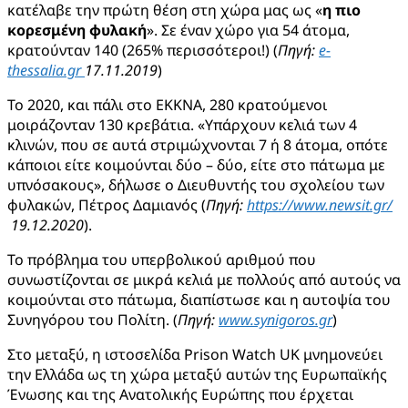
κατέλαβε την πρώτη θέση στη χώρα μας ως «
η πιο
κορεσμένη φυλακή
». Σε έναν χώρο για 54 άτομα,
κρατούνταν 140 (265% περισσότεροι!) (
Πηγή:
e-
thessalia.gr
17.11.2019
)
Το 2020, και πάλι στο ΕΚΚΝΑ, 280 κρατούμενοι
μοιράζονταν 130 κρεβάτια. «Υπάρχουν κελιά των 4
κλινών, που σε αυτά στριμώχνονται 7 ή 8 άτομα, οπότε
κάποιοι είτε κοιμούνται δύο – δύο, είτε στο πάτωμα με
υπνόσακους», δήλωσε ο Διευθυντής του σχολείου των
φυλακών, Πέτρος Δαμιανός (
Πηγή:
https://www.newsit.gr/
19.12.2020
).
Το πρόβλημα του υπερβολικού αριθμού που
συνωστίζονται σε μικρά κελιά με πολλούς από αυτούς να
κοιμούνται στο πάτωμα, διαπίστωσε και η αυτοψία του
Συνηγόρου του Πολίτη. (
Πηγή:
www.synigoros.gr
)
Στο μεταξύ, η ιστοσελίδα Prison Watch UK μνημονεύει
την Ελλάδα ως τη χώρα μεταξύ αυτών της Ευρωπαϊκής
Ένωσης και της Ανατολικής Ευρώπης που έρχεται