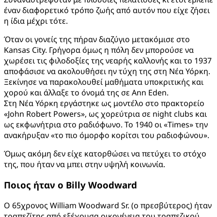
έναν διαφορετικό τρόπο ζωής από αυτόν που είχε ζήσει
η ίδια μέχρι τότε.
Όταν οι γονείς της πήραν διαζύγιο μετακόμισε στο
Kansas City. Γρήγορα όμως η πόλη δεν μπορούσε να
χωρέσει τις φιλοδοξίες της νεαρής καλλονής και το 1937
αποφάσισε να ακολουθήσει ην τύχη της στη Νέα Υόρκη.
Ξεκίνησε να παρακολουθεί μαθήματα υποκριτικής και
χορού και άλλαξε το όνομά της σε Ann Eden.
Στη Νέα Υόρκη εργάστηκε ως μοντέλο στο πρακτορείο
«John Robert Powers», ως χορεύτρια σε night clubs και
ως εκφωνήτρια στο ραδιόφωνο. Το 1940 οι «Times» την
ανακήρυξαν «το πιο όμορφο κορίτσι του ραδιοφώνου».
Όμως ακόμη δεν είχε κατορθώσει να πετύχει το στόχο
της, που ήταν να μπει στην υψηλή κοινωνία.
Ποιος ήταν ο
Billy
Woodward
Ο 65χρονος William Woodward Sr. (ο πρεσβύτερος) ήταν
τραπεζίτης από εξέχουσα οικογένεια του τραπεζικού