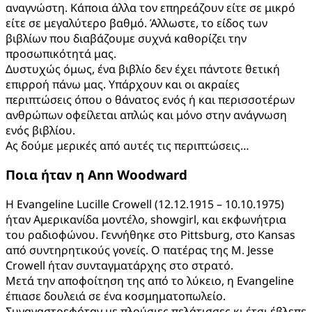
αναγνώστη. Κάποια άλλα τον επηρεάζουν είτε σε μικρό
είτε σε μεγαλύτερο βαθμό. Άλλωστε, το είδος των
βιβλίων που διαβάζουμε συχνά καθορίζει την
προσωπικότητά μας.
Δυστυχώς όμως, ένα βιβλίο δεν έχει πάντοτε θετική
επιρροή πάνω μας. Υπάρχουν και οι ακραίες
περιπτώσεις όπου ο θάνατος ενός ή και περισσοτέρων
ανθρώπων οφείλεται απλώς και μόνο στην ανάγνωση
ενός βιβλίου.
Ας δούμε μερικές από αυτές τις περιπτώσεις…
Ποια ήταν η
Ann
Woodward
Η Evangeline Lucille Crowell (12.12.1915 – 10.10.1975)
ήταν Αμερικανίδα μοντέλο, showgirl, και εκφωνήτρια
του ραδιοφώνου. Γεννήθηκε στο Pittsburg, στο Kansas
από συντηρητικούς γονείς. Ο πατέρας της M. Jesse
Crowell ήταν συνταγματάρχης στο στρατό.
Μετά την αποφοίτηση της από το λύκειο, η Evangeline
έπιασε δουλειά σε ένα κοσμηματοπωλείο.
Συναναστρεφόταν με πλούσιες πελάτισσες κι έτσι έβλεπε