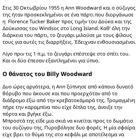
Στις 30 Οκτωβρίου 1955 η Ann Woodward και ο σύζυγος
της ήταν προσκεκλημένοι σε ένα πάρτι που διοργάνωσε
η Florence Tucker Baker προς τιμήν του Δούκα και της
Δούκισσας του Windsor, στο Long Island. Καθ’ όλη την
διάρκεια του πάρτι, το ζευγάρι μιλούσε με τους φίλους
τους για αυτές τις διαρρήξεις. Έδειχναν ενθουσιασμένοι.
Λίγο πριν τις 1 π.μ. το ζευγάρι επέστεψε στο σπίτι του.
Και οι δύο έπεσαν εξαντλημένοι για ύπνο.
Ο θάνατος του
Billy Woodward
Δυο ώρες αργότερα, η Ann ξύπνησε από κάποιο δυνατό
θόρυβο που άκουσε και που προερχόταν από το
διάδρομο έξω από την κρεβατοκάμαρά της. Τρομαγμένη
πήρε την καραμπίνα που είχε δίπλα της, άνοιξε την
πόρτα και βγήκε έξω.
Μπροστά της είδε μια σκιά να κινείται προς το δωμάτιο
του συζύγου της. Πυροβόλησε δυο φορές. Η μία σφαίρα
είχε βρει το θύμα της στο κεφάλι με αποτέλεσμα να