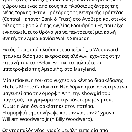
χώρου και ένας από τους πιο πλούσιους άντρες της
Νέας Υόρκης. Ήταν Πρόεδρος της Κεντρικής Τράπεζας
(Central Hanover Bank & Trust) στο Ανόβερο και στενός
φίλος του βασιλιά της Αγγλίας Εδουάρδου Η’, που είχε
εγκαταλείψει το θρόνο για να παντρευτεί μία κοινή
θνητή, την Αμερικανίδα Wallis Simpson.
Εκτός όμως από πλούσιος τραπεζικός, ο Woodward
ήταν και διάσημος εκτροφέας αλόγων, έχοντας στην
κατοχή του το «Belair Farm», το παλαιότερο
ιπποτροφείο της Αμερικής, στο Maryland.
Μία επίσκεψη του στο νυχτερινό κέντρο διασκέδασης
«FeFe’s Monte Carlo» στη Νέα Υόρκη ήταν αρκετή για να
μαγευτεί από την όμορφη Ann, την showgirl του
μαγαζιού, και γρήγορα να την κάνει ερωμένη του.
Όμως η Ann δεν αρκέστηκε στον πατέρα.
Η ομορφιά της σαγήνεψε και τον γιο, τον 21χρονο
William Woodward Jr (ή Billy Woodward).
Ως ντροπαλός νέος, χωρίς μεγάλη εμπειρία από