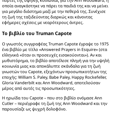
πόρτες της υψηλής κοινωνίας για την Ann Woodward, η
οποία αναγκάστηκε να πάρει τα παιδιά της και να μείνει
για μεγάλο διάστημα μαζί με την πεθερά της. Συνέχισε
τη ζωή της ταξιδεύοντας διαρκώς και κάνοντας
εφήμερες σχέσεις με νεαρότερους άντρες.
Το βιβλίο του
Truman
Capote
Ο γνωστός συγγραφέας Truman Capote έγραψε το 1975
ένα βιβλίο με τίτλο «Answered Prayers in Esquire» (στα
ελληνικά «όταν οι προσευχές εισακούονται»). Αν και
μυθιστόρημα, το βιβλίο αποτέλεσε πληγή για την υψηλή
κοινωνία μιας και αποκάλυπτε σκάνδαλα για τη ζωή
γνωστών του Capote, εξεχόντων προσωπικοτήτων της
εποχής: William S. Paley, Babe Paley, Happy Rockefeller,
Gloria Vanderbilt και Ann Woodward, αποτελούσαν
μέρος από αυτές τις προσωπικότητες.
Η ηρωίδα του Capote – που στο βιβλίο ονόμασε Ann
Cutler – περιέγραφε τη ζωή της Ann Woodward και την
παρουσίαζε ως ψυχρή δολοφόνο.