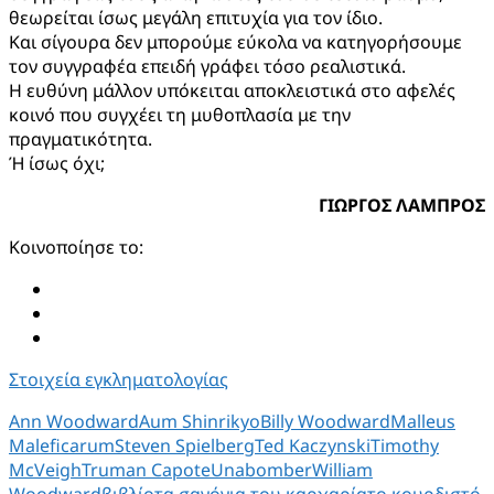
θεωρείται ίσως μεγάλη επιτυχία για τον ίδιο.
Και σίγουρα δεν μπορούμε εύκολα να κατηγορήσουμε
τον συγγραφέα επειδή γράφει τόσο ρεαλιστικά.
Η ευθύνη μάλλον υπόκειται αποκλειστικά στο αφελές
κοινό που συγχέει τη μυθοπλασία με την
πραγματικότητα.
Ή ίσως όχι;
ΓΙΩΡΓΟΣ ΛΑΜΠΡΟΣ
Κοινοποίησε το:
Στοιχεία εγκληματολογίας
Ann Woodward
Aum Shinrikyo
Billy Woodward
Malleus
Maleficarum
Steven Spielberg
Ted Kaczynski
Timothy
McVeigh
Truman Capote
Unabomber
William