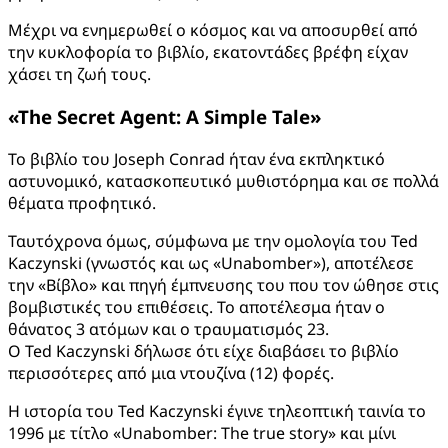
Μέχρι να ενημερωθεί ο κόσμος και να αποσυρθεί από
την κυκλοφορία το βιβλίο, εκατοντάδες βρέφη είχαν
χάσει τη ζωή τους.
«The Secret Agent: A Simple Tale»
Το βιβλίο του Joseph Conrad ήταν ένα εκπληκτικό
αστυνομικό, κατασκοπευτικό μυθιστόρημα και σε πολλά
θέματα προφητικό.
Ταυτόχρονα όμως, σύμφωνα με την ομολογία του Ted
Kaczynski (γνωστός και ως «Unabomber»), αποτέλεσε
την «Βίβλο» και πηγή έμπνευσης του που τον ώθησε στις
βομβιστικές του επιθέσεις. Το αποτέλεσμα ήταν ο
θάνατος 3 ατόμων και ο τραυματισμός 23.
O Ted Kaczynski δήλωσε ότι είχε διαβάσει το βιβλίο
περισσότερες από μια ντουζίνα (12) φορές.
Η ιστορία του Ted Kaczynski έγινε τηλεοπτική ταινία το
1996 με τίτλο «Unabomber: The true story» και μίνι