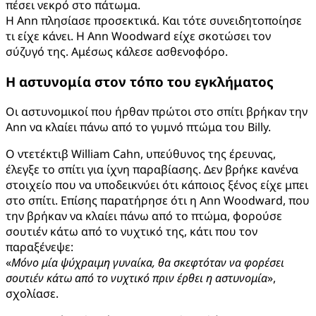
πέσει νεκρό στο πάτωμα.
Η Ann πλησίασε προσεκτικά. Και τότε συνειδητοποίησε
τι είχε κάνει. Η Ann Woodward είχε σκοτώσει τον
σύζυγό της. Αμέσως κάλεσε ασθενοφόρο.
Η αστυνομία στον τόπο του εγκλήματος
Οι αστυνομικοί που ήρθαν πρώτοι στο σπίτι βρήκαν την
Ann να κλαίει πάνω από το γυμνό πτώμα του Billy.
Ο ντετέκτιβ William Cahn, υπεύθυνος της έρευνας,
έλεγξε το σπίτι για ίχνη παραβίασης. Δεν βρήκε κανένα
στοιχείο που να υποδεικνύει ότι κάποιος ξένος είχε μπει
στο σπίτι. Επίσης παρατήρησε ότι η Ann Woodward, που
την βρήκαν να κλαίει πάνω από το πτώμα, φορούσε
σουτιέν κάτω από το νυχτικό της, κάτι που τον
παραξένεψε:
«
Μόνο μία ψύχραιμη γυναίκα, θα σκεφτόταν να φορέσει
σουτιέν κάτω από το νυχτικό πριν έρθει η αστυνομία
»,
σχολίασε.