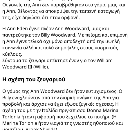
Οι γονείς της Ann δεν παραβρέθηκαν στο γάμο, μιας και
η Ann, θέλοντας να αποκρύψει την ταπεινή καταγωγή
της, είχε δηλώσει ότι ήταν ορφανή.
Η Ann Eden έγινε πλέον Ann Woodward, μιας και
παντρεύτηκε τον Billy Woodward. Με πείσμα και επιμονή
η Ann έγινε τελικά όχι μόνο αποδεχτή από την υψηλή
κοινωνία αλλά και πολύ δημοφιλής στους κοσμικούς
κύκλους.
Σύντομα το ζευγάρι απέκτησε έναν γιο τον William
Woodward III (Willie).
Η σχέση του ζευγαριού
Ο γάμος της Ann Woodward δεν ήταν ευτυχισμένος. Ο
Billy ενοχλούνταν από την διαρκή ανάγκη της Ann για
προβολή και άρχισε να έχει εξωσυζυγικές σχέσεις. Η
σχέση του με την Ιταλίδα πριγκίπισσα Donna Marina
Torlonia ήταν η αφορμή που ξεχείλισε το ποτήρι. (Η
Marina Torlonia ήταν γιαγιά της γνωστής ηθοποιού και
μοντέλου, Brook Shields).