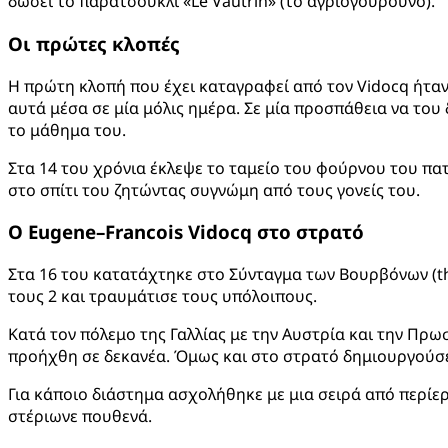
δώσει το παρατσούκλι «Le Vautrin» (το αγριογούρουνο).
Οι πρώτες κλοπές
Η πρώτη κλοπή που έχει καταγραφεί από τον Vidocq ήταν 
αυτά μέσα σε μία μόλις ημέρα. Σε μία προσπάθεια να του
το μάθημα του.
Στα 14 του χρόνια έκλεψε το ταμείο του φούρνου του πατέ
στο σπίτι του ζητώντας συγνώμη από τους γονείς του.
Ο
Eugene
–
Francois
Vidocq
στο στρατό
Στα 16 του κατατάχτηκε στο Σύνταγμα των Βουρβόνων (t
τους 2 και τραυμάτισε τους υπόλοιπους.
Κατά τον πόλεμο της Γαλλίας με την Αυστρία και την Πρω
προήχθη σε δεκανέα. Όμως και στο στρατό δημιουργούσε
Για κάποιο διάστημα ασχολήθηκε με μια σειρά από περίεργ
στέριωνε πουθενά.