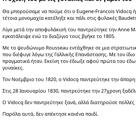
Θα μπορούσαμε να πούμε ότι ο Eugene-Francois Vidocq ή
τέτοια μονομαχία κατέληξε και πάλι στις φυλακές Baudets
Λίγο μετά την αποφυλάκισή του παντρεύτηκε την Anne Marie
εγκατάλειψε ενώ το διαζύγιο τους βγήκε το 1805.
Με το ψευδώνυμο Rousseau εντάχθηκε σε μια στρατιωτικ
που διέφυγε λόγω της Γαλλικής Επανάστασης. Με τον ίδιο
πραγματικά ήταν. Εκείνη τον έδιωξε αφού πρώτα του έδω
γυναίκες.
Τον Νοέμβριο του 1820, ο Vidocq παντρεύτηκε την άπορη J
Στις 28 Ιανουαρίου 1830, παντρεύτηκε την 27χρονη ξαδέλφ
Ο Vidocq δεν παντρεύτηκε ξανά, αλλά διατηρούσε πολλές σ
Παρόλα αυτά, δεν απέκτησε κανένα παιδί.