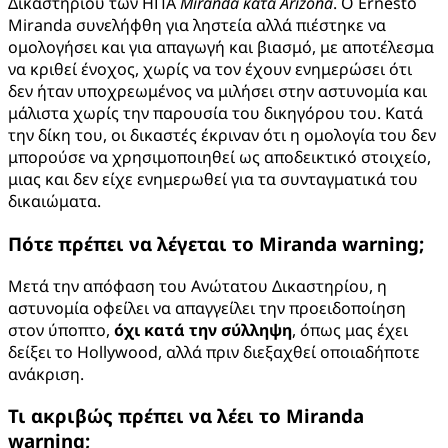
Δικαστηρίου των ΗΠΑ
Miranda
κατά
Arizona
. Ο Ernesto
Miranda συνελήφθη για ληστεία αλλά πιέστηκε να
ομολογήσει και για απαγωγή και βιασμό, με αποτέλεσμα
να κριθεί ένοχος, χωρίς να τον έχουν ενημερώσει ότι
δεν ήταν υποχρεωμένος να μιλήσει στην αστυνομία και
μάλιστα χωρίς την παρουσία του δικηγόρου του. Κατά
την δίκη του, οι δικαστές έκριναν ότι η ομολογία του δεν
μπορούσε να χρησιμοποιηθεί ως αποδεικτικό στοιχείο,
μιας και δεν είχε ενημερωθεί για τα συνταγματικά του
δικαιώματα.
Πότε πρέπει να λέγεται το
Miranda
warning
;
Μετά την απόφαση του Ανώτατου Δικαστηρίου, η
αστυνομία οφείλει να απαγγείλει την προειδοποίηση
στον ύποπτο,
όχι κατά την σύλληψη
, όπως μας έχει
δείξει το Hollywood, αλλά πριν διεξαχθεί οποιαδήποτε
ανάκριση.
Τι ακριβώς πρέπει να λέει το
Miranda
warning
;