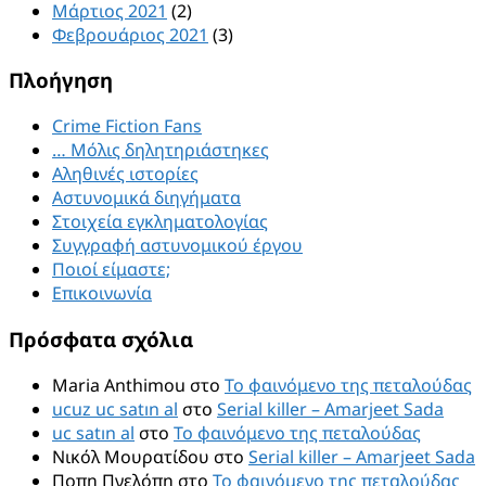
Μάρτιος 2021
(2)
Φεβρουάριος 2021
(3)
Πλοήγηση
Crime Fiction Fans
… Μόλις δηλητηριάστηκες
Αληθινές ιστορίες
Αστυνομικά διηγήματα
Στοιχεία εγκληματολογίας
Συγγραφή αστυνομικού έργου
Ποιοί είμαστε;
Επικοινωνία
Πρόσφατα σχόλια
Maria Anthimou
στο
Το φαινόμενο της πεταλούδας
ucuz uc satın al
στο
Serial killer – Amarjeet Sada
uc satın al
στο
Το φαινόμενο της πεταλούδας
Νικόλ Μουρατίδου
στο
Serial killer – Amarjeet Sada
Ποπη Πνελόπη
στο
Το φαινόμενο της πεταλούδας