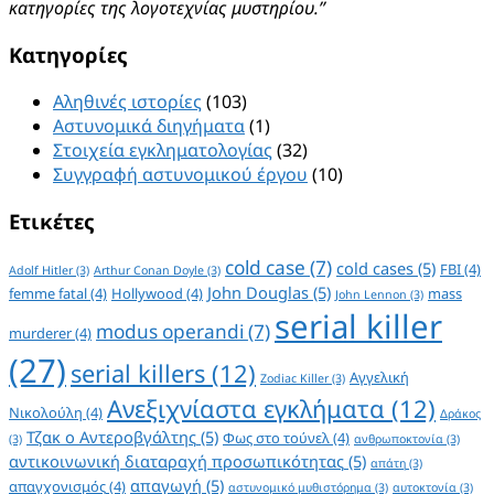
κατηγορίες της λογοτεχνίας μυστηρίου.”
Kατηγορίες
Αληθινές ιστορίες
(103)
Αστυνομικά διηγήματα
(1)
Στοιχεία εγκληματολογίας
(32)
Συγγραφή αστυνομικού έργου
(10)
Ετικέτες
cold case
(7)
cold cases
(5)
FBI
(4)
Adolf Hitler
(3)
Arthur Conan Doyle
(3)
John Douglas
(5)
femme fatal
(4)
Hollywood
(4)
mass
John Lennon
(3)
serial killer
modus operandi
(7)
murderer
(4)
(27)
serial killers
(12)
Αγγελική
Zodiac Killer
(3)
Ανεξιχνίαστα εγκλήματα
(12)
Νικολούλη
(4)
Δράκος
Τζακ ο Αντεροβγάλτης
(5)
Φως στο τούνελ
(4)
(3)
ανθρωποκτονία
(3)
αντικοινωνική διαταραχή προσωπικότητας
(5)
απάτη
(3)
απαγωγή
(5)
απαγχονισμός
(4)
αστυνομικό μυθιστόρημα
(3)
αυτοκτονία
(3)