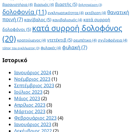
βιαστής
(5)
βασανιστήρια
(4)
βιασμός
(4)
δηλητηρίαση
(3)
δολοφονία
(11)
θανατική
εγκληματικότητα
(4)
εκτέλεση
(4)
ποινή
(7)
κανίβαλος
(5)
κατά συρροή
κανιβαλισμός
(4)
κατά συρροή δολοφόνος
δολοφόνοι
(5)
(20)
ντετέκτιβ
(5)
κρατούμενος
(4)
ρεμπέτικο
(4)
σχιζοφρένεια
(4)
φυλακή
(7)
φυλακές
(4)
τόπος του εγκλήματος
(3)
Ιστορικό
Ιανουάριος 2024
(1)
Νοέμβριος 2023
(1)
Σεπτέμβριος 2023
(2)
Ιούλιος 2023
(2)
Μάιος 2023
(2)
Απρίλιος 2023
(3)
Μάρτιος 2023
(3)
Φεβρουάριος 2023
(4)
Ιανουάριος 2023
(3)
Δεκέμβριος 2022
(2)